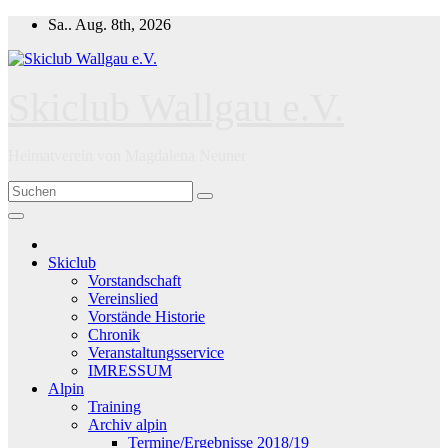
Zum
Sa.. Aug. 8th, 2026
Inhalt
springen
Skiclub Wallgau e.V.
Heimatverein von Magdalena Neuner
Skiclub
Vorstandschaft
Vereinslied
Vorstände Historie
Chronik
Veranstaltungsservice
IMRESSUM
Alpin
Training
Archiv alpin
Termine/Ergebnisse 2018/19