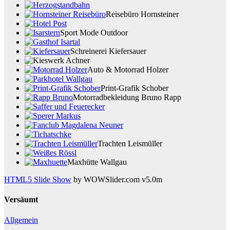
Reisebüro Hornsteiner
Sport Mode Outdoor
Schreinerei Kiefersauer
Auto & Motorrad Holzer
Print-Grafik Schober
Motorradbekleidung Bruno Rapp
Trachten Leismüller
Maxhütte Wallgau
HTML5 Slide Show
by WOWSlider.com v5.0m
Versäumt
Allgemein