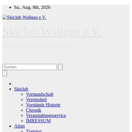
Zum
Sa.. Aug. 8th, 2026
Inhalt
springen
Skiclub Wallgau e.V.
Heimatverein von Magdalena Neuner
Skiclub
Vorstandschaft
Vereinslied
Vorstände Historie
Chronik
Veranstaltungsservice
IMRESSUM
Alpin
Training