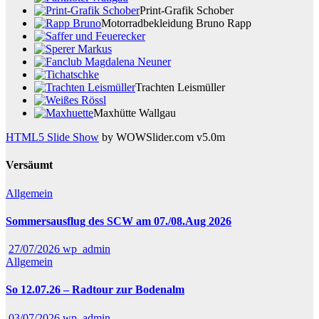
Print-Grafik Schober
Motorradbekleidung Bruno Rapp
Trachten Leismüller
Maxhütte Wallgau
HTML5 Slide Show
by WOWSlider.com v5.0m
Versäumt
Allgemein
Sommersausflug des SCW am 07./08.Aug 2026
27/07/2026
wp_admin
Allgemein
So 12.07.26 – Radtour zur Bodenalm
03/07/2026
wp_admin