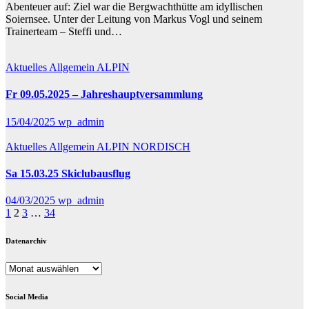
Abenteuer auf: Ziel war die Bergwachthütte am idyllischen
Soiernsee. Unter der Leitung von Markus Vogl und seinem
Trainerteam – Steffi und…
Aktuelles
Allgemein
ALPIN
Fr 09.05.2025 – Jahreshauptversammlung
15/04/2025
wp_admin
Aktuelles
Allgemein
ALPIN
NORDISCH
Sa 15.03.25 Skiclubausflug
04/03/2025
wp_admin
Seitennummerierung
1
2
3
…
34
der
Datenarchiv
Beiträge
Datenarchiv
Social Media