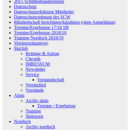
2015 Schlittenhunderennen
Datenschutz
Datenschutzerklärung Mitglieder
Datenschutzordnung des SCW
Mitgliedschaft berichtigen/kündigen (ohne Anmeldung)
Termine/Ergebnisse 17/18 SB
Termine/Ergebnisse 2018/19
Training Nordisch 2018/19
Vereinszeitung(en)
Skiclub
Beiträge & Antrag
Chronik
IMRESSUM
Newsletter
Service
Vorstandschaft
Vereinslied
Vorstände
Alpin
Archiv alpin
Termine / Ergebnisse
Training
Skitouren
Nordisch
Archiv nordisch