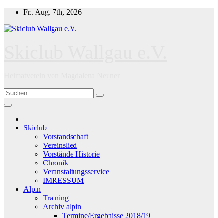
Zum
Fr.. Aug. 7th, 2026
Inhalt
springen
Skiclub Wallgau e.V.
Heimatverein von Magdalena Neuner
Skiclub
Vorstandschaft
Vereinslied
Vorstände Historie
Chronik
Veranstaltungsservice
IMRESSUM
Alpin
Training
Archiv alpin
Termine/Ergebnisse 2018/19