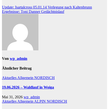
Beitragsnavigation
Update: Isartalcross 05.01.14 Verlegung nach Kaltenbrunn
Ergebnisse: Toni Danner Gedächtnislauf
Von
wp_admin
Ähnlicher Beitrag
Aktuelles
Allgemein
NORDISCH
19.06.2026 – Waldlauf in Woiga
Mai 31, 2026
wp_admin
Aktuelles
Allgemein
ALPIN
NORDISCH