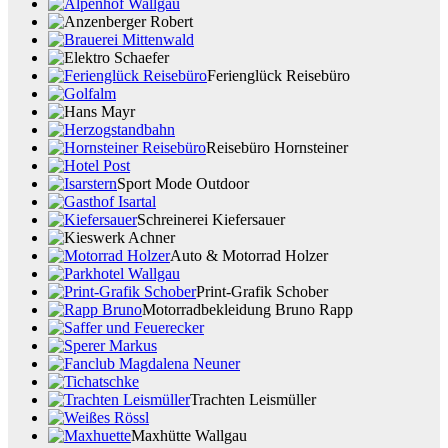
Ferienglück Reisebüro
Reisebüro Hornsteiner
Sport Mode Outdoor
Schreinerei Kiefersauer
Auto & Motorrad Holzer
Print-Grafik Schober
Motorradbekleidung Bruno Rapp
Trachten Leismüller
Maxhütte Wallgau