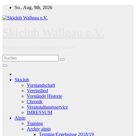
Zum
So.. Aug. 9th, 2026
Inhalt
springen
Skiclub Wallgau e.V.
Heimatverein von Magdalena Neuner
Skiclub
Vorstandschaft
Vereinslied
Vorstände Historie
Chronik
Veranstaltungsservice
IMRESSUM
Alpin
Training
Archiv alpin
Termine/Ergebnisse 2018/19