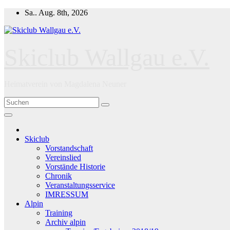
Zum
Sa.. Aug. 8th, 2026
Inhalt
springen
Skiclub Wallgau e.V.
Heimatverein von Magdalena Neuner
Skiclub
Vorstandschaft
Vereinslied
Vorstände Historie
Chronik
Veranstaltungsservice
IMRESSUM
Alpin
Training
Archiv alpin