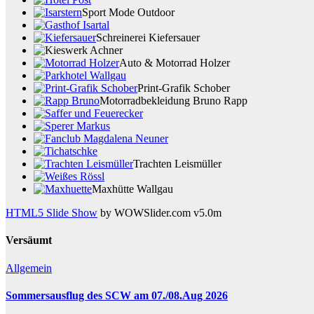
Sport Mode Outdoor
Schreinerei Kiefersauer
Auto & Motorrad Holzer
Print-Grafik Schober
Motorradbekleidung Bruno Rapp
Trachten Leismüller
Maxhütte Wallgau
HTML5 Slide Show
by WOWSlider.com v5.0m
Versäumt
Allgemein
Sommersausflug des SCW am 07./08.Aug 2026