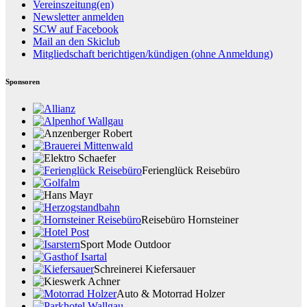
Vereinszeitung(en)
Newsletter anmelden
SCW auf Facebook
Mail an den Skiclub
Mitgliedschaft berichtigen/kündigen (ohne Anmeldung)
Sponsoren
Ferienglück Reisebüro
Reisebüro Hornsteiner
Sport Mode Outdoor
Schreinerei Kiefersauer
Auto & Motorrad Holzer