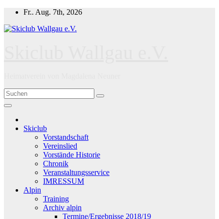
Zum
Fr.. Aug. 7th, 2026
Inhalt
springen
Skiclub Wallgau e.V.
Heimatverein von Magdalena Neuner
Skiclub
Vorstandschaft
Vereinslied
Vorstände Historie
Chronik
Veranstaltungsservice
IMRESSUM
Alpin
Training
Archiv alpin
Termine/Ergebnisse 2018/19