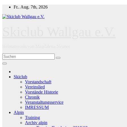
Zum
Fr.. Aug. 7th, 2026
Inhalt
springen
Skiclub Wallgau e.V.
Heimatverein von Magdalena Neuner
Skiclub
Vorstandschaft
Vereinslied
Vorstände Historie
Chronik
Veranstaltungsservice
IMRESSUM
Alpin
Training
Archiv alpin