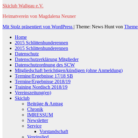
Skiclub Wallgau e.V.
Heimatverein von Magdalena Neuner
Mit Stolz präsentiert von WordPress
|
Theme: News Hunt von
Theme
Home
2015 Schlittenhunderennen
2015 Schlittenhunderennen
Datenschutz
Datenschutzerklärung Mitglieder
Datenschutzordnung des SCW
Mitgliedschaft berichtigen/kündigen (ohne Anmeldung)
Termine/Ergebnisse 17/18 SB
Termine/Ergebnisse 2018/19
Training Nordisch 2018/19
Vereinszeitung(en)
Skiclub
Beiträge & Antrag
Chronik
IMRESSUM
Newsletter
Service
Vorstandschaft
Vereinslied