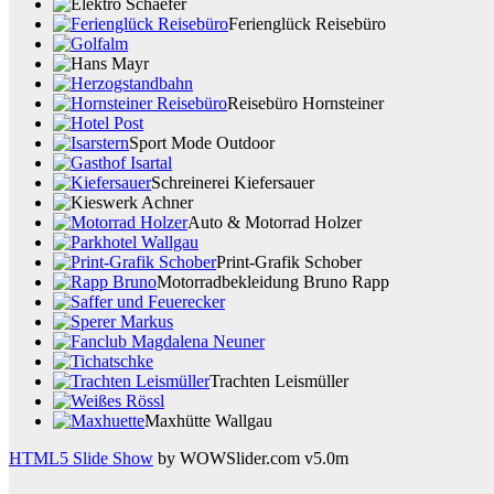
Ferienglück Reisebüro
Reisebüro Hornsteiner
Sport Mode Outdoor
Schreinerei Kiefersauer
Auto & Motorrad Holzer
Print-Grafik Schober
Motorradbekleidung Bruno Rapp
Trachten Leismüller
Maxhütte Wallgau
HTML5 Slide Show
by WOWSlider.com v5.0m