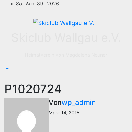
Zum
Sa.. Aug. 8th, 2026
Inhalt
springen
Skiclub Wallgau e.V.
Heimatverein von Magdalena Neuner
P1020724
Von
wp_admin
März 14, 2015