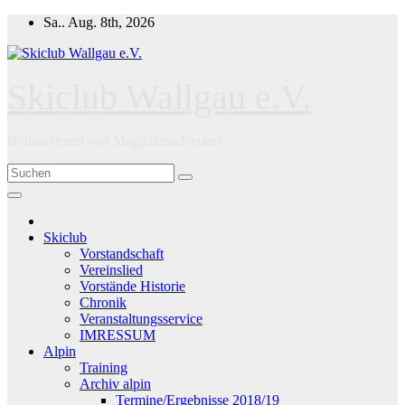
Zum
Sa.. Aug. 8th, 2026
Inhalt
springen
Skiclub Wallgau e.V.
Heimatverein von Magdalena Neuner
Skiclub
Vorstandschaft
Vereinslied
Vorstände Historie
Chronik
Veranstaltungsservice
IMRESSUM
Alpin
Training
Archiv alpin
Termine/Ergebnisse 2018/19