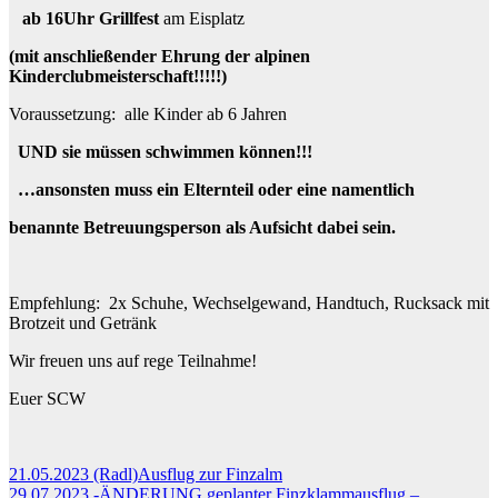
ab 16Uhr Grillfest
am Eisplatz
(mit anschließender Ehrung der alpinen
Kinderclubmeisterschaft!!!!!)
Voraussetzung: alle Kinder ab 6 Jahren
UND sie müssen schwimmen können!!!
…ansonsten muss ein Elternteil oder eine namentlich
benannte Betreuungsperson als Aufsicht dabei sein.
Empfehlung:
2x Schuhe, Wechselgewand, Handtuch, Rucksack mit
Brotzeit und Getränk
Wir freuen uns auf rege Teilnahme!
Euer SCW
Beitragsnavigation
21.05.2023 (Radl)Ausflug zur Finzalm
29.07.2023 -ÄNDERUNG geplanter Finzklammausflug –