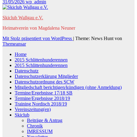
31/05/2026
wp_admin
Skiclub Wallgau e.V.
Heimatverein von Magdalena Neuner
Mit Stolz präsentiert von WordPress
|
Theme: News Hunt von
Themeansar
Home
2015 Schlittenhunderennen
2015 Schlittenhunderennen
Datenschutz
Datenschutzerklärung Mitglieder
Datenschutzordnung des SCW
Mitgliedschaft berichtigen/kündigen (ohne Anmeldung)
Termine/Ergebnisse 17/18 SB
Termine/Ergebnisse 2018/19
Training Nordisch 2018/19
Vereinszeitung(en)
Skiclub
Beiträge & Antrag
Chronik
IMRESSUM
Newsletter