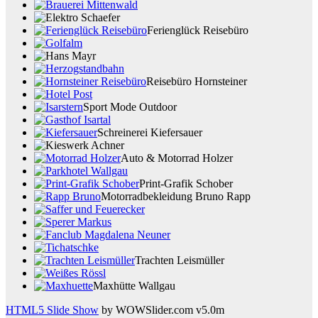
Ferienglück Reisebüro
Reisebüro Hornsteiner
Sport Mode Outdoor
Schreinerei Kiefersauer
Auto & Motorrad Holzer
Print-Grafik Schober
Motorradbekleidung Bruno Rapp
Trachten Leismüller
Maxhütte Wallgau
HTML5 Slide Show
by WOWSlider.com v5.0m