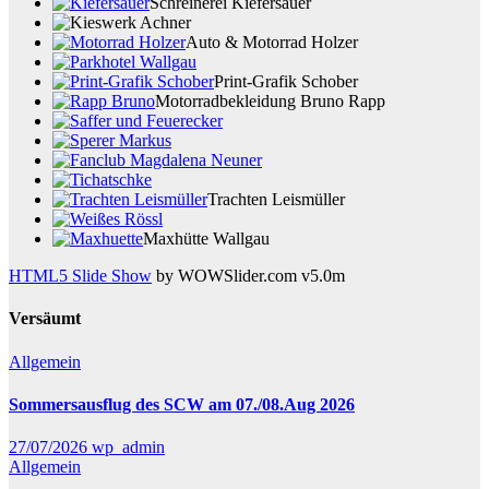
Schreinerei Kiefersauer
Auto & Motorrad Holzer
Print-Grafik Schober
Motorradbekleidung Bruno Rapp
Trachten Leismüller
Maxhütte Wallgau
HTML5 Slide Show
by WOWSlider.com v5.0m
Versäumt
Allgemein
Sommersausflug des SCW am 07./08.Aug 2026
27/07/2026
wp_admin
Allgemein