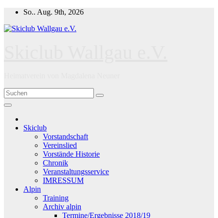
Zum
So.. Aug. 9th, 2026
Inhalt
springen
Skiclub Wallgau e.V.
Heimatverein von Magdalena Neuner
Skiclub
Vorstandschaft
Vereinslied
Vorstände Historie
Chronik
Veranstaltungsservice
IMRESSUM
Alpin
Training
Archiv alpin
Termine/Ergebnisse 2018/19