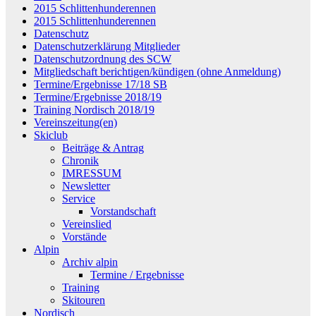
2015 Schlittenhunderennen
2015 Schlittenhunderennen
Datenschutz
Datenschutzerklärung Mitglieder
Datenschutzordnung des SCW
Mitgliedschaft berichtigen/kündigen (ohne Anmeldung)
Termine/Ergebnisse 17/18 SB
Termine/Ergebnisse 2018/19
Training Nordisch 2018/19
Vereinszeitung(en)
Skiclub
Beiträge & Antrag
Chronik
IMRESSUM
Newsletter
Service
Vorstandschaft
Vereinslied
Vorstände
Alpin
Archiv alpin
Termine / Ergebnisse
Training
Skitouren
Nordisch