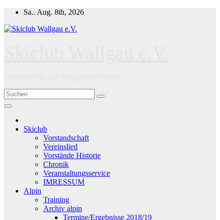
Zum
Sa.. Aug. 8th, 2026
Inhalt
springen
Skiclub Wallgau e.V.
Heimatverein von Magdalena Neuner
Skiclub
Vorstandschaft
Vereinslied
Vorstände Historie
Chronik
Veranstaltungsservice
IMRESSUM
Alpin
Training
Archiv alpin
Termine/Ergebnisse 2018/19