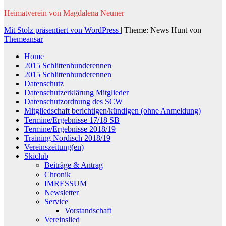
Heimatverein von Magdalena Neuner
Mit Stolz präsentiert von WordPress
|
Theme: News Hunt von
Themeansar
Home
2015 Schlittenhunderennen
2015 Schlittenhunderennen
Datenschutz
Datenschutzerklärung Mitglieder
Datenschutzordnung des SCW
Mitgliedschaft berichtigen/kündigen (ohne Anmeldung)
Termine/Ergebnisse 17/18 SB
Termine/Ergebnisse 2018/19
Training Nordisch 2018/19
Vereinszeitung(en)
Skiclub
Beiträge & Antrag
Chronik
IMRESSUM
Newsletter
Service
Vorstandschaft
Vereinslied