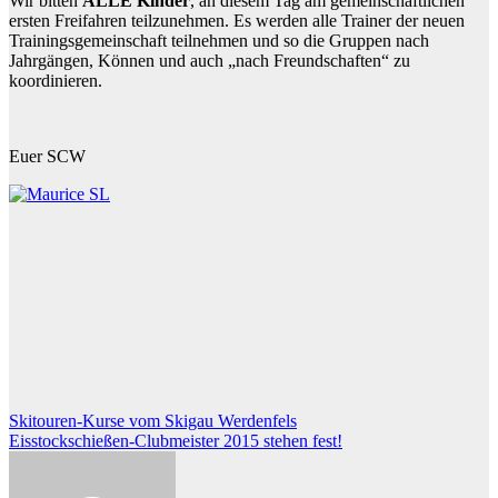
Wir bitten
ALLE Kinder
, an diesem Tag am gemeinschaftlichen
ersten Freifahren teilzunehmen. Es werden alle Trainer der neuen
Trainingsgemeinschaft teilnehmen und so die Gruppen nach
Jahrgängen, Können und auch „nach Freundschaften“ zu
koordinieren.
Euer SCW
Beitragsnavigation
Skitouren-Kurse vom Skigau Werdenfels
Eisstockschießen-Clubmeister 2015 stehen fest!