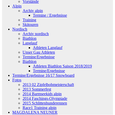
Vorstände
Alpin
Archiv alpin
Termine / Ergebnisse
Training
Skitouren
Nordisch
Archiv nordisch
Biathlon
Langlauf
Athleten Langlauf
Unser Gau Athleten
Termine/Ergebnisse
Biathlon
Athleten Biathlon Saison 2018/2019
Termine/Ergebnisse
Termine/Ergebnisse 16/17 Snowboard
Fotos
2013 02 Zipfelbobmeisterschaft
2013 Sommerfest
2014 Barmseekids alpin
2014 Faschings-Olympiade
2015 Schlittenhunderennen
Race1 Training alpin
MAGDALENA NEUNER