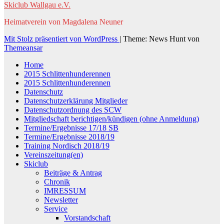
Skiclub Wallgau e.V.
Heimatverein von Magdalena Neuner
Mit Stolz präsentiert von WordPress
|
Theme: News Hunt von
Themeansar
Home
2015 Schlittenhunderennen
2015 Schlittenhunderennen
Datenschutz
Datenschutzerklärung Mitglieder
Datenschutzordnung des SCW
Mitgliedschaft berichtigen/kündigen (ohne Anmeldung)
Termine/Ergebnisse 17/18 SB
Termine/Ergebnisse 2018/19
Training Nordisch 2018/19
Vereinszeitung(en)
Skiclub
Beiträge & Antrag
Chronik
IMRESSUM
Newsletter
Service
Vorstandschaft