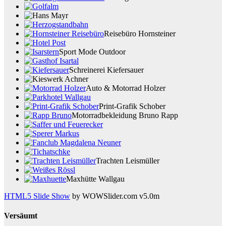
Reisebüro Hornsteiner
Sport Mode Outdoor
Schreinerei Kiefersauer
Auto & Motorrad Holzer
Print-Grafik Schober
Motorradbekleidung Bruno Rapp
Trachten Leismüller
Maxhütte Wallgau
HTML5 Slide Show
by WOWSlider.com v5.0m
Versäumt