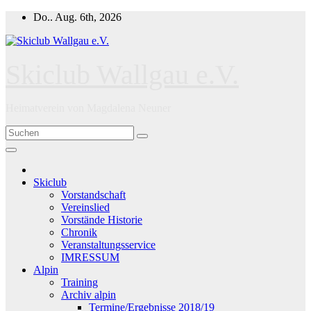
Zum
Do.. Aug. 6th, 2026
Inhalt
springen
Skiclub Wallgau e.V.
Heimatverein von Magdalena Neuner
Skiclub
Vorstandschaft
Vereinslied
Vorstände Historie
Chronik
Veranstaltungsservice
IMRESSUM
Alpin
Training
Archiv alpin
Termine/Ergebnisse 2018/19