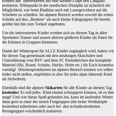
können alle Interessierten auf eine kleinen Loipe den Langlauf
probieren. Höhepunkt in der nordischen Disziplin ist sicherlich die
Möglichkeit, wie beim Biathlon auch mit Lasergewehren auf die
Scheiben zu schießen. Im alpinen Bereich werden sowohl die ersten
Schritte auf den „Brettern“ als auch kleine Fahrgruppen für bereits
geübte bist hin zum Torlauf angeboten.
Um die interessierten Kinder werden sich an diesem Tag in allen
Sportarten Trainer und unsere aktiven größeren Kinder als Paten für
die Kleinen in Gruppen kümmern.
Damit der Wintersport für ALLE Kinder zugänglich wird, haben wir
für diesen Tag gemeinsam mit den ansässigen Skischulen und
Unterstützung vom BSV und dem SC Partenkirchen das komplette
Material (Ski, Board, Schuhe, Stöcke, Helm etc.) für Euch kostenlos
vorrätig! (Rückenprotektoren im alpinen Bereich können wir selber
leider nicht stellen, empfehlen es aber für jedes alpin fahrende Kind
als Sicherheit).
Ebenfalls sind die alpinen
Skikarten
für alle Kinder an diesem Tag
kostenlos
! Es soll jedes Kind einmal schnuppern können, ob es ihm
taugt! Und wer daran Spaß gefunden hat, kann im laufenden Winter
dann gern in einer der neuen Fungruppen (die keine Wettkämpfe
bestreiten) teilnehmen oder auch bei den technikorientierten
Renngruppen wöchentlich trainieren.