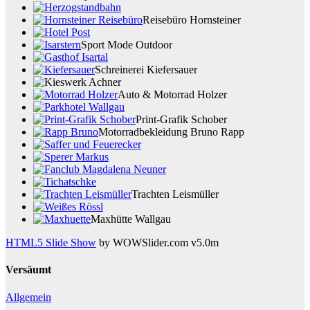
Reisebüro Hornsteiner
Sport Mode Outdoor
Schreinerei Kiefersauer
Auto & Motorrad Holzer
Print-Grafik Schober
Motorradbekleidung Bruno Rapp
Trachten Leismüller
Maxhütte Wallgau
HTML5 Slide Show
by WOWSlider.com v5.0m
Versäumt
Allgemein