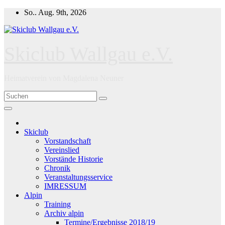
Zum
So.. Aug. 9th, 2026
Inhalt
springen
Skiclub Wallgau e.V.
Heimatverein von Magdalena Neuner
Skiclub
Vorstandschaft
Vereinslied
Vorstände Historie
Chronik
Veranstaltungsservice
IMRESSUM
Alpin
Training
Archiv alpin
Termine/Ergebnisse 2018/19