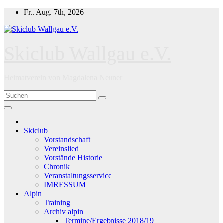
Zum
Fr.. Aug. 7th, 2026
Inhalt
springen
Skiclub Wallgau e.V.
Heimatverein von Magdalena Neuner
Skiclub
Vorstandschaft
Vereinslied
Vorstände Historie
Chronik
Veranstaltungsservice
IMRESSUM
Alpin
Training
Archiv alpin
Termine/Ergebnisse 2018/19