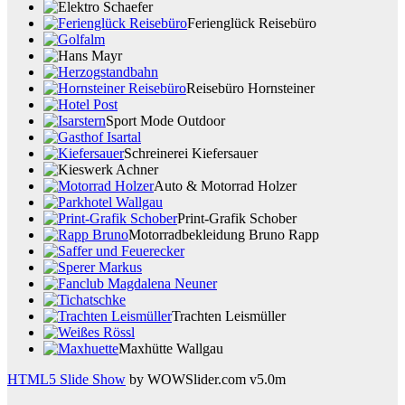
Ferienglück Reisebüro
Reisebüro Hornsteiner
Sport Mode Outdoor
Schreinerei Kiefersauer
Auto & Motorrad Holzer
Print-Grafik Schober
Motorradbekleidung Bruno Rapp
Trachten Leismüller
Maxhütte Wallgau
HTML5 Slide Show
by WOWSlider.com v5.0m