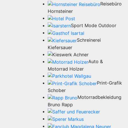
Reisebüro
Hornsteiner
Sport Mode Outdoor
Schreinerei
Kiefersauer
Auto &
Motorrad Holzer
Print-Grafik
Schober
Motorradbekleidung
Bruno Rapp