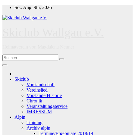
Zum
So.. Aug. 9th, 2026
Inhalt
springen
Skiclub Wallgau e.V.
Heimatverein von Magdalena Neuner
Skiclub
Vorstandschaft
Vereinslied
Vorstände Historie
Chronik
Veranstaltungsservice
IMRESSUM
Alpin
Training
Archiv alpin
Termine/Ergebnisse 2018/19