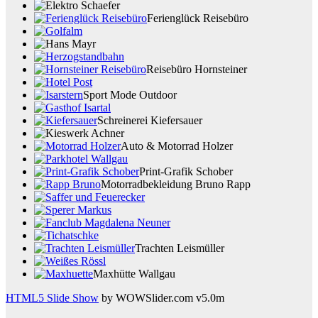
Ferienglück Reisebüro
Reisebüro Hornsteiner
Sport Mode Outdoor
Schreinerei Kiefersauer
Auto & Motorrad Holzer
Print-Grafik Schober
Motorradbekleidung Bruno Rapp
Trachten Leismüller
Maxhütte Wallgau
HTML5 Slide Show
by WOWSlider.com v5.0m