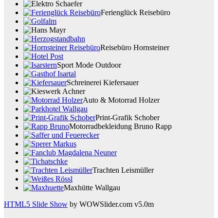
Ferienglück Reisebüro
Reisebüro Hornsteiner
Sport Mode Outdoor
Schreinerei Kiefersauer
Auto & Motorrad Holzer
Print-Grafik Schober
Motorradbekleidung Bruno Rapp
Trachten Leismüller
Maxhütte Wallgau
HTML5 Slide Show
by WOWSlider.com v5.0m