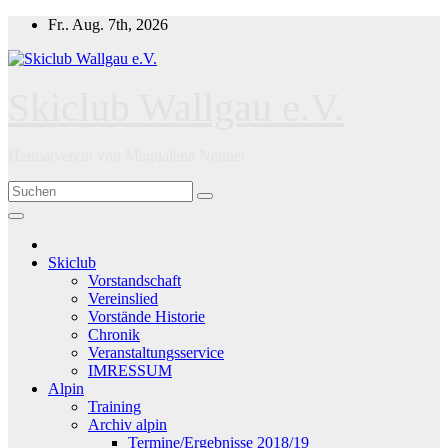
Zum
Fr.. Aug. 7th, 2026
Inhalt
springen
Skiclub Wallgau e.V.
Heimatverein von Magdalena Neuner
Skiclub
Vorstandschaft
Vereinslied
Vorstände Historie
Chronik
Veranstaltungsservice
IMRESSUM
Alpin
Training
Archiv alpin
Termine/Ergebnisse 2018/19