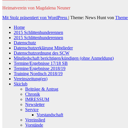
Heimatverein von Magdalena Neuner
Mit Stolz präsentiert von WordPress
|
Theme: News Hunt von
Theme
Home
2015 Schlittenhunderennen
2015 Schlittenhunderennen
Datenschutz
Datenschutzerklärung Mitglieder
Datenschutzordnung des SCW
Mitgliedschaft berichtigen/kündigen (ohne Anmeldung)
Termine/Ergebnisse 17/18 SB
Termine/Ergebnisse 2018/19
Training Nordisch 2018/19
Vereinszeitung(en)
Skiclub
Beiträge & Antrag
Chronik
IMRESSUM
Newsletter
Service
Vorstandschaft
Vereinslied
Vorstände