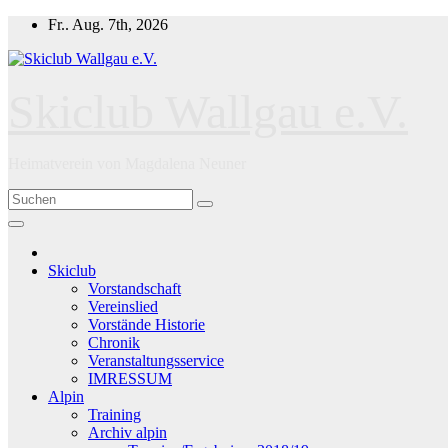
Zum
Fr.. Aug. 7th, 2026
Inhalt
springen
Skiclub Wallgau e.V.
Heimatverein von Magdalena Neuner
Skiclub
Vorstandschaft
Vereinslied
Vorstände Historie
Chronik
Veranstaltungsservice
IMRESSUM
Alpin
Training
Archiv alpin