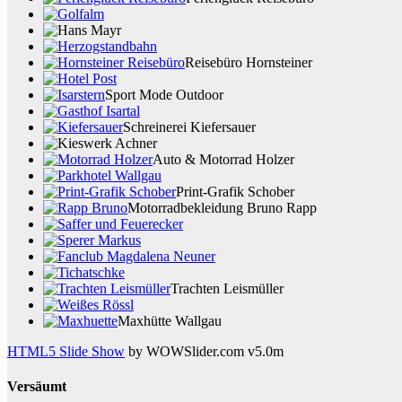
Reisebüro Hornsteiner
Sport Mode Outdoor
Schreinerei Kiefersauer
Auto & Motorrad Holzer
Print-Grafik Schober
Motorradbekleidung Bruno Rapp
Trachten Leismüller
Maxhütte Wallgau
HTML5 Slide Show
by WOWSlider.com v5.0m
Versäumt