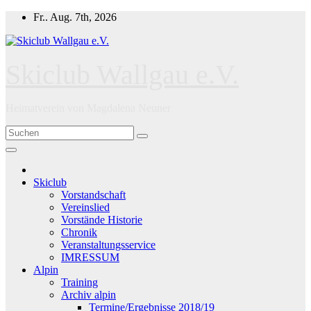
Zum
Fr.. Aug. 7th, 2026
Inhalt
springen
Skiclub Wallgau e.V.
Heimatverein von Magdalena Neuner
Skiclub
Vorstandschaft
Vereinslied
Vorstände Historie
Chronik
Veranstaltungsservice
IMRESSUM
Alpin
Training
Archiv alpin
Termine/Ergebnisse 2018/19