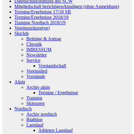
Datenschutzordnung des SCW
Mitgliedschaft berichtigen/kündigen (ohne Anmeldung)
Termine/Ergebnisse 17/18 SB
Termine/Ergebnisse 2018/19
Training Nordisch 2018/19
Vereinszeitung(en)
Skiclub
Beiträge & Antrag
Chronik
IMRESSUM
Newsletter
Service
Vorstandschaft
Vereinslied
Vorstände
Alpin
Archiv alpin
Termine / Ergebnisse
Training
Skitouren
Nordisch
Archiv nordisch
Biathlon
Langlauf
Athleten Langlauf