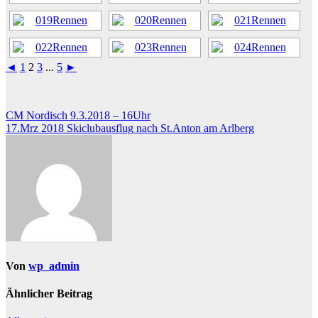
◄
1
2
3
...
5
►
Beitragsnavigation
CM Nordisch 9.3.2018 – 16Uhr
17.Mrz 2018 Skiclubausflug nach St.Anton am Arlberg
Von
wp_admin
Ähnlicher Beitrag