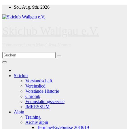
Zum
So.. Aug. 9th, 2026
Inhalt
springen
Skiclub Wallgau e.V.
Heimatverein von Magdalena Neuner
Skiclub
Vorstandschaft
Vereinslied
Vorstände Historie
Chronik
Veranstaltungsservice
IMRESSUM
Alpin
Training
Archiv alpin
Termine/Ergebnisse 2018/19