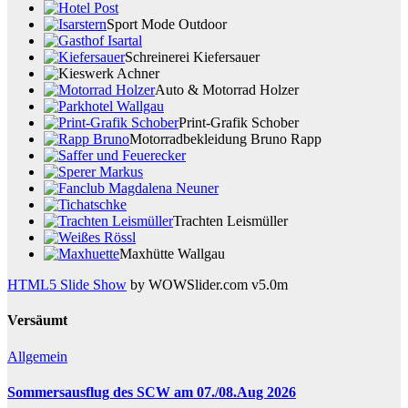
Sport Mode Outdoor
Schreinerei Kiefersauer
Auto & Motorrad Holzer
Print-Grafik Schober
Motorradbekleidung Bruno Rapp
Trachten Leismüller
Maxhütte Wallgau
HTML5 Slide Show
by WOWSlider.com v5.0m
Versäumt
Allgemein
Sommersausflug des SCW am 07./08.Aug 2026