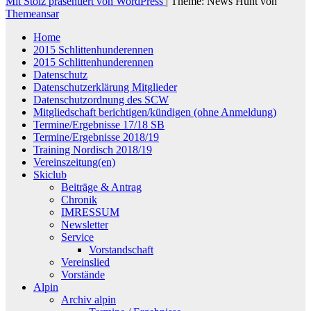
Mit Stolz präsentiert von WordPress
|
Theme: News Hunt von
Themeansar
Home
2015 Schlittenhunderennen
2015 Schlittenhunderennen
Datenschutz
Datenschutzerklärung Mitglieder
Datenschutzordnung des SCW
Mitgliedschaft berichtigen/kündigen (ohne Anmeldung)
Termine/Ergebnisse 17/18 SB
Termine/Ergebnisse 2018/19
Training Nordisch 2018/19
Vereinszeitung(en)
Skiclub
Beiträge & Antrag
Chronik
IMRESSUM
Newsletter
Service
Vorstandschaft
Vereinslied
Vorstände
Alpin
Archiv alpin