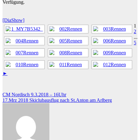
Verfügung.
[DiaShow]
1
2
...
5
►
Beitragsnavigation
CM Nordisch 9.3.2018 – 16Uhr
17.Mrz 2018 Skiclubausflug nach St.Anton am Arlberg