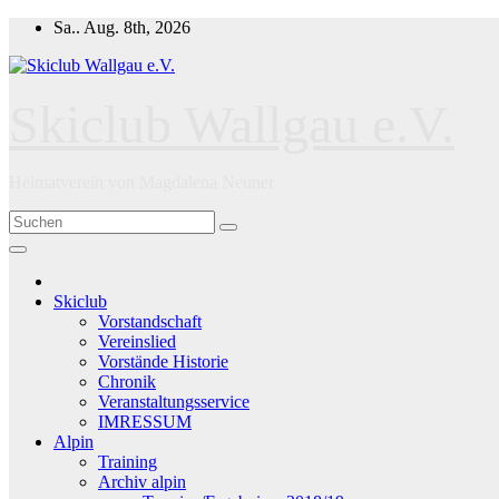
Zum
Sa.. Aug. 8th, 2026
Inhalt
springen
Skiclub Wallgau e.V.
Heimatverein von Magdalena Neuner
Skiclub
Vorstandschaft
Vereinslied
Vorstände Historie
Chronik
Veranstaltungsservice
IMRESSUM
Alpin
Training
Archiv alpin