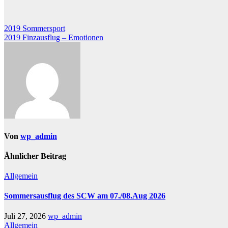
Beitragsnavigation
2019 Sommersport
2019 Finzausflug – Emotionen
Von
wp_admin
Ähnlicher Beitrag
Allgemein
Sommersausflug des SCW am 07./08.Aug 2026
Juli 27, 2026
wp_admin
Allgemein