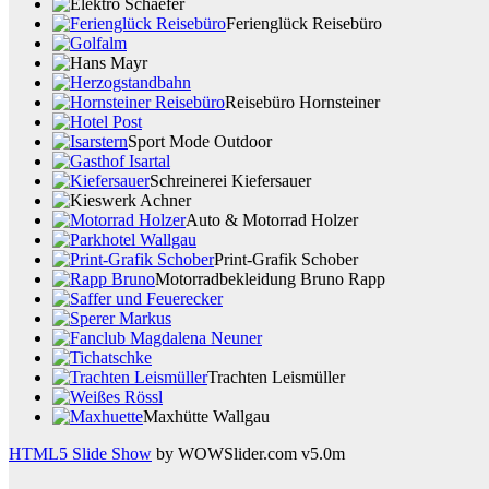
Ferienglück Reisebüro
Reisebüro Hornsteiner
Sport Mode Outdoor
Schreinerei Kiefersauer
Auto & Motorrad Holzer
Print-Grafik Schober
Motorradbekleidung Bruno Rapp
Trachten Leismüller
Maxhütte Wallgau
HTML5 Slide Show
by WOWSlider.com v5.0m