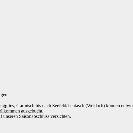
agen.
enggries, Garmisch bis nach Seefeld/Leutasch (Weidach) können entwed
 vollkommen ausgebucht.
uf unseren Saisonabschluss verzichten.