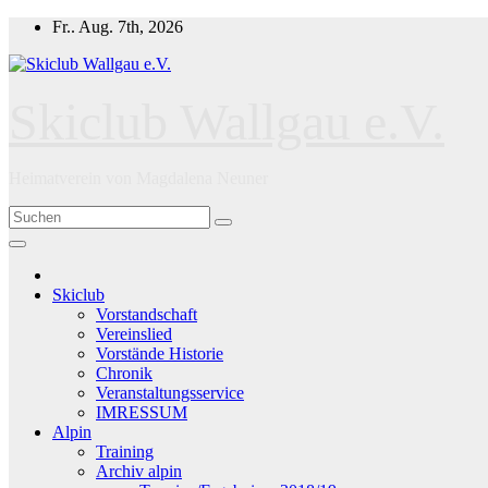
Zum
Fr.. Aug. 7th, 2026
Inhalt
springen
Skiclub Wallgau e.V.
Heimatverein von Magdalena Neuner
Skiclub
Vorstandschaft
Vereinslied
Vorstände Historie
Chronik
Veranstaltungsservice
IMRESSUM
Alpin
Training
Archiv alpin