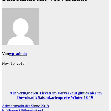
Von
wp_admin
Nov. 16, 2018
Alle verfügbaren Tickets im Vorverkauf gibt es hier im
Download!: Saisonkartenpreise Winter 18-19
Beitragsnavigation
Adventsmarkt der Sinne 2018
Eröffnung Glühweinstand