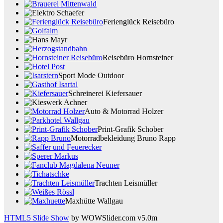
Ferienglück Reisebüro
Reisebüro Hornsteiner
Sport Mode Outdoor
Schreinerei Kiefersauer
Auto & Motorrad Holzer
Print-Grafik Schober
Motorradbekleidung Bruno Rapp
Trachten Leismüller
Maxhütte Wallgau
HTML5 Slide Show
by WOWSlider.com v5.0m