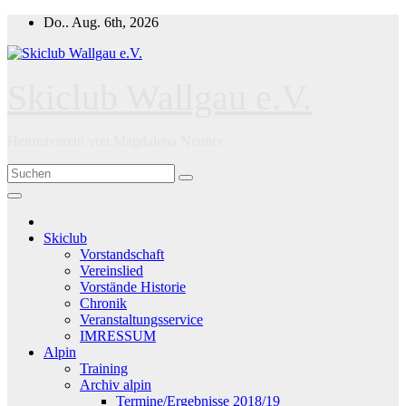
Zum
Do.. Aug. 6th, 2026
Inhalt
springen
Skiclub Wallgau e.V.
Heimatverein von Magdalena Neuner
Skiclub
Vorstandschaft
Vereinslied
Vorstände Historie
Chronik
Veranstaltungsservice
IMRESSUM
Alpin
Training
Archiv alpin
Termine/Ergebnisse 2018/19