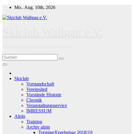
Zum
Mo.. Aug. 10th, 2026
Inhalt
springen
Skiclub Wallgau e.V.
Heimatverein von Magdalena Neuner
Skiclub
Vorstandschaft
Vereinslied
Vorstände Historie
Chronik
Veranstaltungsservice
IMRESSUM
Alpin
Training
Archiv alpin
Termine/Ergebnisse 2018/19