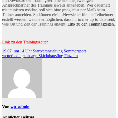
Im Download der Trainingstermine sind die jeweiligen
Ansprechpartner der Trainings jeweils angegeben. Wer dauerhaft
mit trainieren möchte, soll sich bitte (möglichst per Mail) beim
Trainer anmelden. So können eMail-Newsletter für alle Teilnehmer
erstellt werden, welche ermöglichen, dass Ihr immer up-to-date seid,
was Ort und Zeit der Trainings angeht.
Link zu den Trainingszeiten.
Link zu den Trainingszeiten
Beitragsnavigation
19.07. um 14 Uhr Startveranstaltung Sommersport
wetterbedingt absagt: Skiclubausflug Finzalm
Von
wp_admin
Ähnlicher Beitrag