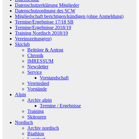
Datenschutzerklärung Mitglieder
Datenschutzordnung des SCW
Mitgliedschaft berichtigen/kündigen (ohne Anmeldung)
Termine/Ergebnisse 17/18 SB
Termine/Ergebnisse 2018/19
Training Nordisch 2018/19
Vereinszeitung(en)
Skiclub
Beiträge & Antrag
Chronik
IMRESSUM
Newsletter
Service
Vorstandschaft
Vereinslied
Vorstände
Alpin
Archiv alpin
Termine / Ergebnisse
Training
Skitouren
Nordisch
Archiv nordisch
Biathlon