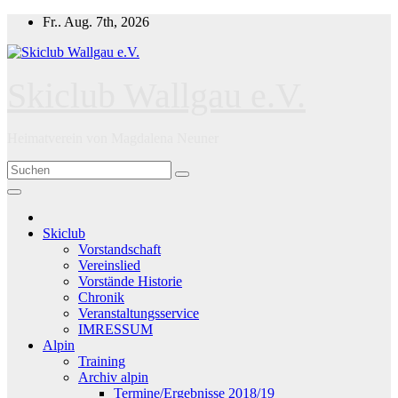
Zum
Fr.. Aug. 7th, 2026
Inhalt
springen
Skiclub Wallgau e.V.
Heimatverein von Magdalena Neuner
Skiclub
Vorstandschaft
Vereinslied
Vorstände Historie
Chronik
Veranstaltungsservice
IMRESSUM
Alpin
Training
Archiv alpin
Termine/Ergebnisse 2018/19