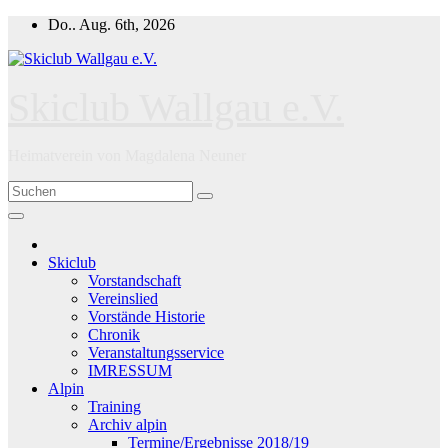
Zum
Do.. Aug. 6th, 2026
Inhalt
springen
Skiclub Wallgau e.V.
Heimatverein von Magdalena Neuner
Skiclub
Vorstandschaft
Vereinslied
Vorstände Historie
Chronik
Veranstaltungsservice
IMRESSUM
Alpin
Training
Archiv alpin
Termine/Ergebnisse 2018/19