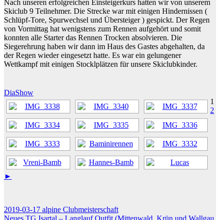
Nach unseren erfolgreichen Einsteigerkurs hatten wir von unserem
Skiclub 9 Teilnehmer. Die Strecke war mit einigen Hindernissen (
Schlüpf-Tore, Spurwechsel und Übersteiger ) gespickt. Der Regen
von Vormittag hat wenigstens zum Rennen aufgehört und somit
konnten alle Starter das Rennen Trocken absolvieren. Die
Siegerehrung haben wir dann im Haus des Gastes abgehalten, da
der Regen wieder eingesetzt hatte. Es war ein gelungener
Wettkampf mit einigen Stocklplätzen für unsere Skiclubkinder.
DiaShow
1
2
►
Beitragsnavigation
2019-03-17 alpine Clubmeisterschaft
Neues TG Isartal – Langlauf Outfit (Mittenwald, Krün und Wallgau