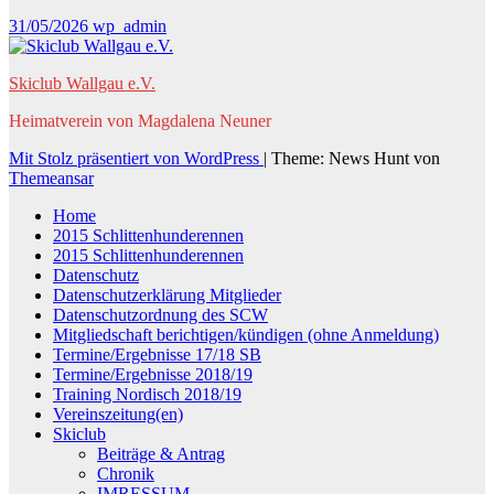
31/05/2026
wp_admin
Skiclub Wallgau e.V.
Heimatverein von Magdalena Neuner
Mit Stolz präsentiert von WordPress
|
Theme: News Hunt von
Themeansar
Home
2015 Schlittenhunderennen
2015 Schlittenhunderennen
Datenschutz
Datenschutzerklärung Mitglieder
Datenschutzordnung des SCW
Mitgliedschaft berichtigen/kündigen (ohne Anmeldung)
Termine/Ergebnisse 17/18 SB
Termine/Ergebnisse 2018/19
Training Nordisch 2018/19
Vereinszeitung(en)
Skiclub
Beiträge & Antrag
Chronik
IMRESSUM