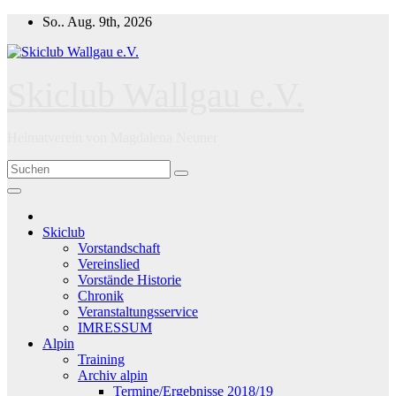
Zum
So.. Aug. 9th, 2026
Inhalt
springen
Skiclub Wallgau e.V.
Heimatverein von Magdalena Neuner
Skiclub
Vorstandschaft
Vereinslied
Vorstände Historie
Chronik
Veranstaltungsservice
IMRESSUM
Alpin
Training
Archiv alpin
Termine/Ergebnisse 2018/19