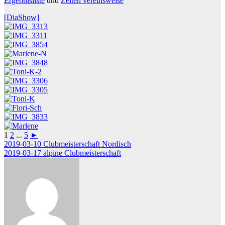
Ergebnisliste
und
Zeiten vereinsweise
[DiaShow]
1
2
...
5
►
Beitragsnavigation
2019-03-10 Clubmeisterschaft Nordisch
2019-03-17 alpine Clubmeisterschaft