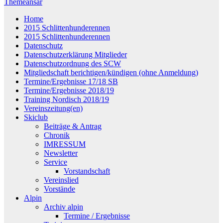
Themeansar
Home
2015 Schlittenhunderennen
2015 Schlittenhunderennen
Datenschutz
Datenschutzerklärung Mitglieder
Datenschutzordnung des SCW
Mitgliedschaft berichtigen/kündigen (ohne Anmeldung)
Termine/Ergebnisse 17/18 SB
Termine/Ergebnisse 2018/19
Training Nordisch 2018/19
Vereinszeitung(en)
Skiclub
Beiträge & Antrag
Chronik
IMRESSUM
Newsletter
Service
Vorstandschaft
Vereinslied
Vorstände
Alpin
Archiv alpin
Termine / Ergebnisse