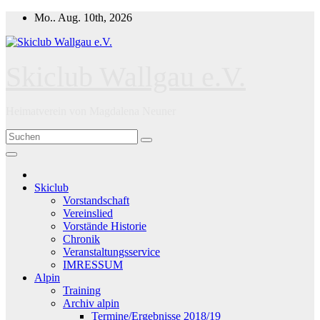
Zum
Mo.. Aug. 10th, 2026
Inhalt
springen
Skiclub Wallgau e.V.
Heimatverein von Magdalena Neuner
Skiclub
Vorstandschaft
Vereinslied
Vorstände Historie
Chronik
Veranstaltungsservice
IMRESSUM
Alpin
Training
Archiv alpin
Termine/Ergebnisse 2018/19