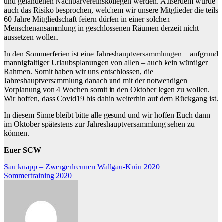
und gelandenen Nachbarvereinskollegen werden. Außerdem wurde
auch das Risiko besprochen, welchem wir unsere Mitglieder die teils
60 Jahre Mitgliedschaft feiern dürfen in einer solchen
Menschenansammlung in geschlossenen Räumen derzeit nicht
aussetzen wollen.
In den Sommerferien ist eine Jahreshauptversammlungen – aufgrund
mannigfaltiger Urlaubsplanungen von allen – auch kein würdiger
Rahmen. Somit haben wir uns entschlossen, die
Jahreshauptversammlung danach und mit der notwendigen
Vorplanung von 4 Wochen somit in den Oktober legen zu wollen.
Wir hoffen, dass Covid19 bis dahin weiterhin auf dem Rückgang ist.
In diesem Sinne bleibt bitte alle gesund und wir hoffen Euch dann
im Oktober spätestens zur Jahreshauptversammlung sehen zu
können.
Euer SCW
Beitragsnavigation
Sau knapp – Zwergerlrennen Wallgau-Krün 2020
Sommertraining 2020