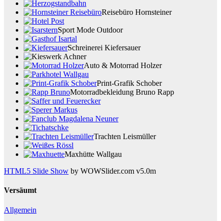
Reisebüro Hornsteiner
Sport Mode Outdoor
Schreinerei Kiefersauer
Auto & Motorrad Holzer
Print-Grafik Schober
Motorradbekleidung Bruno Rapp
Trachten Leismüller
Maxhütte Wallgau
HTML5 Slide Show
by WOWSlider.com v5.0m
Versäumt
Allgemein