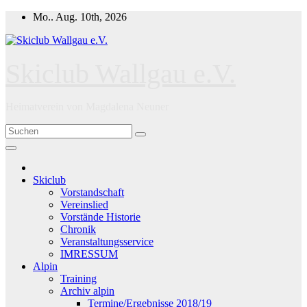
Zum
Mo.. Aug. 10th, 2026
Inhalt
springen
Skiclub Wallgau e.V.
Heimatverein von Magdalena Neuner
Skiclub
Vorstandschaft
Vereinslied
Vorstände Historie
Chronik
Veranstaltungsservice
IMRESSUM
Alpin
Training
Archiv alpin
Termine/Ergebnisse 2018/19