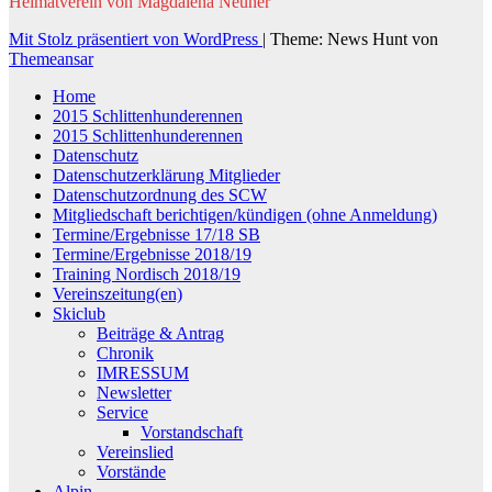
Heimatverein von Magdalena Neuner
Mit Stolz präsentiert von WordPress
|
Theme: News Hunt von
Themeansar
Home
2015 Schlittenhunderennen
2015 Schlittenhunderennen
Datenschutz
Datenschutzerklärung Mitglieder
Datenschutzordnung des SCW
Mitgliedschaft berichtigen/kündigen (ohne Anmeldung)
Termine/Ergebnisse 17/18 SB
Termine/Ergebnisse 2018/19
Training Nordisch 2018/19
Vereinszeitung(en)
Skiclub
Beiträge & Antrag
Chronik
IMRESSUM
Newsletter
Service
Vorstandschaft
Vereinslied
Vorstände
Alpin