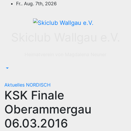
Zum
Fr.. Aug. 7th, 2026
Inhalt
springen
Skiclub Wallgau e.V.
Heimatverein von Magdalena Neuner
Aktuelles
NORDISCH
KSK Finale
Oberammergau
06.03.2016