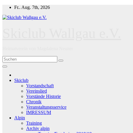
Zum
Fr.. Aug. 7th, 2026
Inhalt
springen
Skiclub Wallgau e.V.
Heimatverein von Magdalena Neuner
Skiclub
Vorstandschaft
Vereinslied
Vorstände Historie
Chronik
Veranstaltungsservice
IMRESSUM
Alpin
Training
Archiv alpin