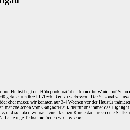
llgau
er und Herbst liegt der Höhepunkt natürlich immer im Winter auf Schn
ißig dabei um ihre LL-Techniken zu verbessern. Der Saisonabschluss f
eider eher mager, wir konnten nur 3-4 Wochen vor der Haustür trainiere
en manche schon vom Ganghoferlauf, der für uns immer das Highlight i
nde, und so haben wir nach einer kleinen Runde dann noch eine Staffel
uf eine rege Teilnahme freuen wir uns schon.