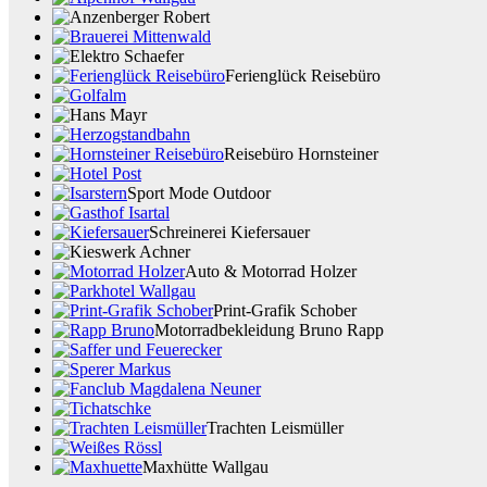
Ferienglück Reisebüro
Reisebüro Hornsteiner
Sport Mode Outdoor
Schreinerei Kiefersauer
Auto & Motorrad Holzer
Print-Grafik Schober
Motorradbekleidung Bruno Rapp
Trachten Leismüller
Maxhütte Wallgau