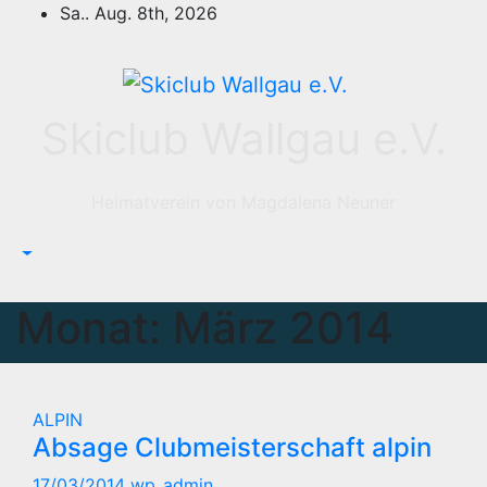
Zum
Sa.. Aug. 8th, 2026
Inhalt
springen
Skiclub Wallgau e.V.
Heimatverein von Magdalena Neuner
Monat:
März 2014
ALPIN
Absage Clubmeisterschaft alpin
17/03/2014
wp_admin