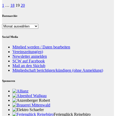
Seitennummerierung
1
…
18
19
20
der
Datenarchiv
Beiträge
Datenarchiv
Social Media
Mitglied werden / Daten bearbeiten
Vereinszeitung(en)
Newsletter anmelden
SCW auf Facebook
Mail an den Skiclub
Mitgliedschaft berichtigen/kündigen (ohne Anmeldung)
Sponsoren
Ferienglück Reisebüro