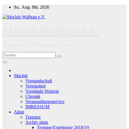
Zum
Sa.. Aug. 8th, 2026
Inhalt
springen
Skiclub Wallgau e.V.
Heimatverein von Magdalena Neuner
Skiclub
Vorstandschaft
Vereinslied
Vorstände Historie
Chronik
Veranstaltungsservice
IMRESSUM
Alpin
Training
Archiv alpin
Termine/Ergebnisse 2018/19