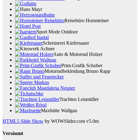
Reisebüro Hornsteiner
Sport Mode Outdoor
Schreinerei Kiefersauer
Auto & Motorrad Holzer
Print-Grafik Schober
Motorradbekleidung Bruno Rapp
Trachten Leismüller
Maxhütte Wallgau
HTML5 Slide Show
by WOWSlider.com v5.0m
Versäumt