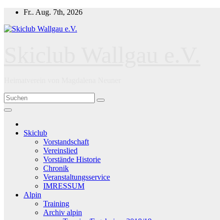
Zum
Fr.. Aug. 7th, 2026
Inhalt
springen
Skiclub Wallgau e.V.
Heimatverein von Magdalena Neuner
Skiclub
Vorstandschaft
Vereinslied
Vorstände Historie
Chronik
Veranstaltungsservice
IMRESSUM
Alpin
Training
Archiv alpin