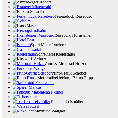
Ferienglück Reisebüro
Reisebüro Hornsteiner
Sport Mode Outdoor
Schreinerei Kiefersauer
Auto & Motorrad Holzer
Print-Grafik Schober
Motorradbekleidung Bruno Rapp
Trachten Leismüller
Maxhütte Wallgau